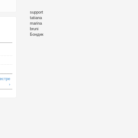
support
tatiana
marina
bruni
Бондик
естре
›