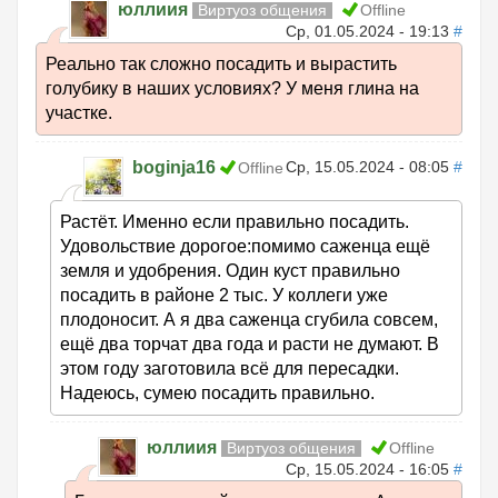
юллиия
Виртуоз общения
Offline
Ср, 01.05.2024 - 19:13
#
Реально так сложно посадить и вырастить
голубику в наших условиях? У меня глина на
участке.
boginja16
Ср, 15.05.2024 - 08:05
#
Offline
Растёт. Именно если правильно посадить.
Удовольствие дорогое:помимо саженца ещё
земля и удобрения. Один куст правильно
посадить в районе 2 тыс. У коллеги уже
плодоносит. А я два саженца сгубила совсем,
ещё два торчат два года и расти не думают. В
этом году заготовила всё для пересадки.
Надеюсь, сумею посадить правильно.
юллиия
Виртуоз общения
Offline
Ср, 15.05.2024 - 16:05
#