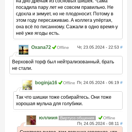
на дно дренаж из сосновых шишек. *сама
посадила пару лет не совсем правильно. Не
сдохла и зимует, но не плодоносит. Потому в
этом году пересаживаю. А коллега упёртая,
она всё по писанному. Сажали в одно время-у
неё уже ягоды есть.
Oxana72
Чт, 23.05.2024 - 22:53
#
Offline
Верховой торф был нейтрализованный, брать
не стали.
boginja16
Пт, 24.05.2024 - 06:19
#
Offline
Так что шишки тоже собирайтесь. Они тоже
хорошая мульча для голубики.
юллиия
Виртуоз общения
Offline
Пт, 24.05.2024 - 08:11
#