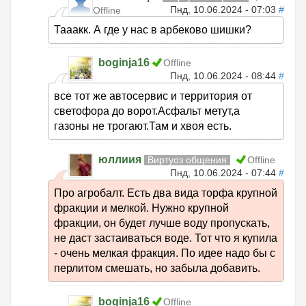
Пнд, 10.06.2024 - 07:03
#
Offline
Тааакк. А где у нас в арбеково шишки?
boginja16
Offline
Пнд, 10.06.2024 - 08:44
#
все тот же автосервис и территория от
светофора до ворот.Асфальт метут,а
газоны не трогают.Там и хвоя есть.
юллиия
Виртуоз общения
Offline
Пнд, 10.06.2024 - 07:44
#
Про агробалт. Есть два вида торфа крупной
фракции и мелкой. Нужно крупной
фракции, он будет лучше воду пропускать,
не даст застаиваться воде. Тот что я купила
- очень мелкая фракция. По идее надо бы с
перлитом смешать, но забыла добавить.
boginja16
Offline