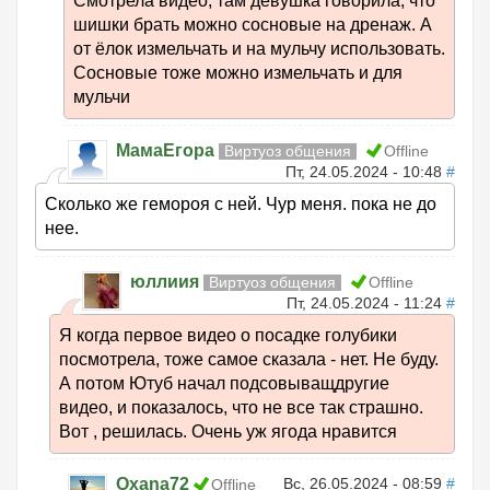
Смотрела видео, там девушка говорила, что
шишки брать можно сосновые на дренаж. А
от ёлок измельчать и на мульчу использовать.
Сосновые тоже можно измельчать и для
мульчи
МамаЕгора
Виртуоз общения
Offline
Пт, 24.05.2024 - 10:48
#
Сколько же гемороя с ней. Чур меня. пока не до
нее.
юллиия
Виртуоз общения
Offline
Пт, 24.05.2024 - 11:24
#
Я когда первое видео о посадке голубики
посмотрела, тоже самое сказала - нет. Не буду.
А потом Ютуб начал подсовыващдругие
видео, и показалось, что не все так страшно.
Вот , решилась. Очень уж ягода нравится
Oxana72
Вс, 26.05.2024 - 08:59
#
Offline