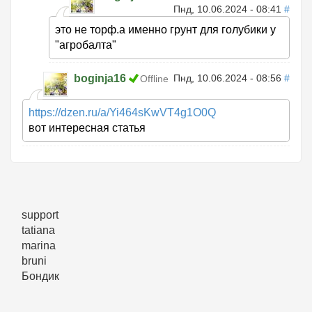
Пнд, 10.06.2024 - 08:41
#
это не торф.а именно грунт для голубики у
"агробалта"
boginja16
Пнд, 10.06.2024 - 08:56
#
Offline
https://dzen.ru/a/Yi464sKwVT4g1O0Q
вот интересная статья
support
tatiana
marina
bruni
Бондик