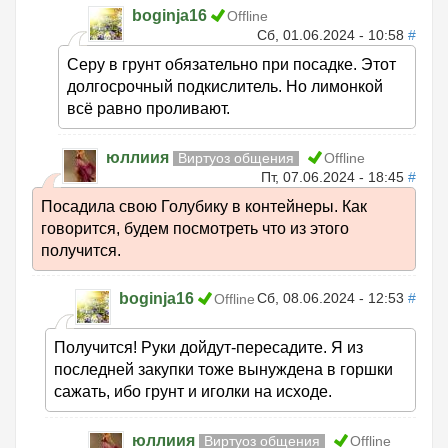
boginja16
Offline
Сб, 01.06.2024 - 10:58
#
Серу в грунт обязательно при посадке. Этот
долгосрочный подкислитель. Но лимонкой
всё равно проливают.
юллиия
Виртуоз общения
Offline
Пт, 07.06.2024 - 18:45
#
Посадила свою Голубику в контейнеры. Как
говорится, будем посмотреть что из этого
получится.
boginja16
Сб, 08.06.2024 - 12:53
#
Offline
Получится! Руки дойдут-пересадите. Я из
последней закупки тоже вынуждена в горшки
сажать, ибо грунт и иголки на исходе.
юллиия
Виртуоз общения
Offline