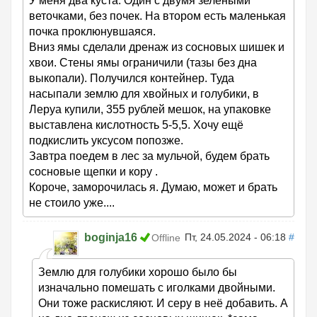
У меня два куста. Один с двумя зелёными
веточками, без почек. На втором есть маленькая
почка проклюнувшаяся.
Вниз ямы сделали дренаж из сосновых шишек и
хвои. Стены ямы ограничили (тазы без дна
выкопали). Получился контейнер. Туда
насыпали землю для хвойных и голубики, в
Леруа купили, 355 рублей мешок, на упаковке
выставлена кислотность 5-5,5. Хочу ещё
подкислить уксусом попозже.
Завтра поедем в лес за мульчой, будем брать
сосновые щепки и кору .
Короче, заморочилась я. Думаю, может и брать
не стоило уже....
boginja16
Пт, 24.05.2024 - 06:18
#
Offline
Землю для голубики хорошо было бы
изначально помешать с иголками двойными.
Они тоже раскисляют. И серу в неё добавить. А