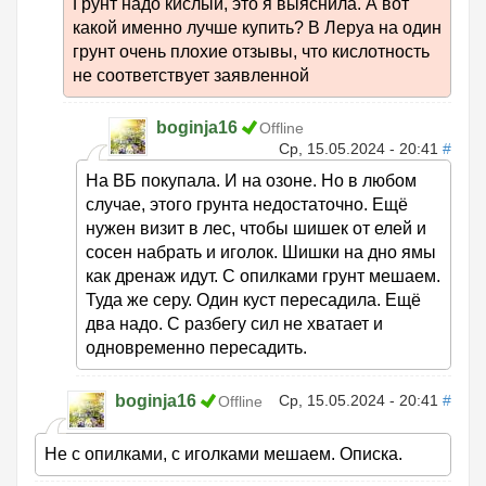
Грунт надо кислый, это я выяснила. А вот
какой именно лучше купить? В Леруа на один
грунт очень плохие отзывы, что кислотность
не соответствует заявленной
boginja16
Offline
Ср, 15.05.2024 - 20:41
#
На ВБ покупала. И на озоне. Но в любом
случае, этого грунта недостаточно. Ещё
нужен визит в лес, чтобы шишек от елей и
сосен набрать и иголок. Шишки на дно ямы
как дренаж идут. С опилками грунт мешаем.
Туда же серу. Один куст пересадила. Ещё
два надо. С разбегу сил не хватает и
одновременно пересадить.
boginja16
Ср, 15.05.2024 - 20:41
#
Offline
Не с опилками, с иголками мешаем. Описка.