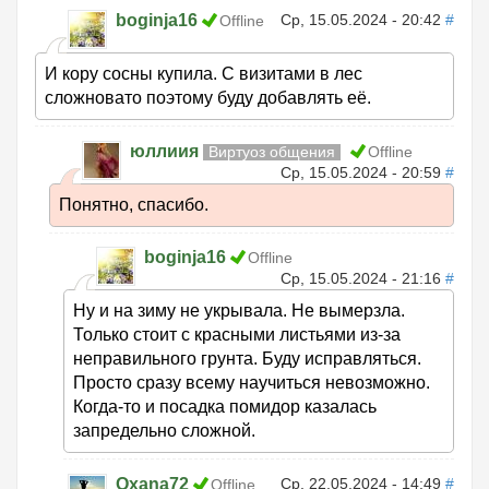
boginja16
Ср, 15.05.2024 - 20:42
#
Offline
И кору сосны купила. С визитами в лес
сложновато поэтому буду добавлять её.
юллиия
Виртуоз общения
Offline
Ср, 15.05.2024 - 20:59
#
Понятно, спасибо.
boginja16
Offline
Ср, 15.05.2024 - 21:16
#
Ну и на зиму не укрывала. Не вымерзла.
Только стоит с красными листьями из-за
неправильного грунта. Буду исправляться.
Просто сразу всему научиться невозможно.
Когда-то и посадка помидор казалась
запредельно сложной.
Oxana72
Ср, 22.05.2024 - 14:49
#
Offline