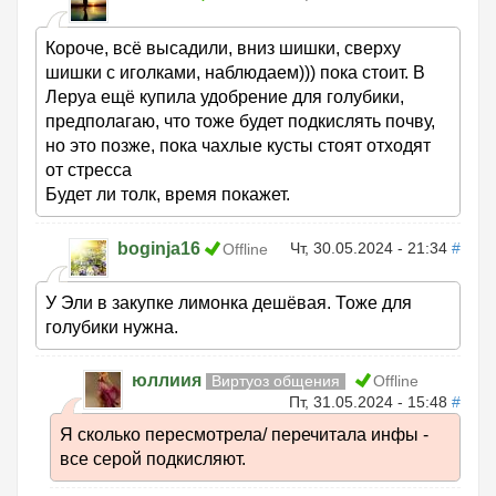
Короче, всё высадили, вниз шишки, сверху
шишки с иголками, наблюдаем))) пока стоит. В
Леруа ещё купила удобрение для голубики,
предполагаю, что тоже будет подкислять почву,
но это позже, пока чахлые кусты стоят отходят
от стресса
Будет ли толк, время покажет.
boginja16
Чт, 30.05.2024 - 21:34
#
Offline
У Эли в закупке лимонка дешёвая. Тоже для
голубики нужна.
юллиия
Виртуоз общения
Offline
Пт, 31.05.2024 - 15:48
#
Я сколько пересмотрела/ перечитала инфы -
все серой подкисляют.