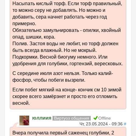
Насыпать кислый торф. Если торф правильный,
то можно серу не добавлять. Но можно и
добавить, сера начнет работать через год
примерно.
Обязательно замульчировать - опилки, хвойный
опад, шишки, кора.
Полив. Застоя воды не любит, но торф должен
быть всегда влажный. Но не мокрый.
Подкормки. Весной биогуму немного. Или
удобрения для голубики, гортензий, вересковых.
С середине июля азот нельзя. Только калий-
фосфор, чтобы побеги вызрели.
Если побег мягкий на конце- кончик см 10 зимой
скорее всего замёрзнет и просто его отломить
весной.
юллиия
Виртуоз общения
Offline
Чт, 23.05.2024 - 09:36
#
Вчера получила первый саженец голубики, 2