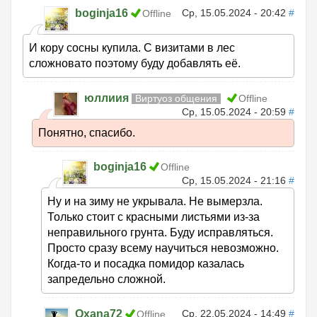
boginja16
Ср, 15.05.2024 - 20:42
#
Offline
И кору сосны купила. С визитами в лес
сложновато поэтому буду добавлять её.
юллиия
Виртуоз общения
Offline
Ср, 15.05.2024 - 20:59
#
Понятно, спасибо.
boginja16
Offline
Ср, 15.05.2024 - 21:16
#
Ну и на зиму не укрывала. Не вымерзла.
Только стоит с красными листьями из-за
неправильного грунта. Буду исправляться.
Просто сразу всему научиться невозможно.
Когда-то и посадка помидор казалась
запредельно сложной.
Oxana72
Ср, 22.05.2024 - 14:49
#
Offline