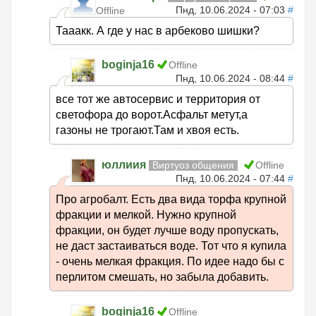
Пнд, 10.06.2024 - 07:03
#
Offline
Тааакк. А где у нас в арбеково шишки?
boginja16
Offline
Пнд, 10.06.2024 - 08:44
#
все тот же автосервис и территория от
светофора до ворот.Асфальт метут,а
газоны не трогают.Там и хвоя есть.
юллиия
Виртуоз общения
Offline
Пнд, 10.06.2024 - 07:44
#
Про агробалт. Есть два вида торфа крупной
фракции и мелкой. Нужно крупной
фракции, он будет лучше воду пропускать,
не даст застаиваться воде. Тот что я купила
- очень мелкая фракция. По идее надо бы с
перлитом смешать, но забыла добавить.
boginja16
Offline