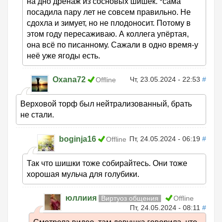
на дно дренаж из сосновых шишек. *сама
посадила пару лет не совсем правильно. Не
сдохла и зимует, но не плодоносит. Потому в
этом году пересаживаю. А коллега упёртая,
она всё по писанному. Сажали в одно время-у
неё уже ягоды есть.
Oxana72
Чт, 23.05.2024 - 22:53
#
Offline
Верховой торф был нейтрализованный, брать
не стали.
boginja16
Пт, 24.05.2024 - 06:19
#
Offline
Так что шишки тоже собирайтесь. Они тоже
хорошая мульча для голубики.
юллиия
Виртуоз общения
Offline
Пт, 24.05.2024 - 08:11
#