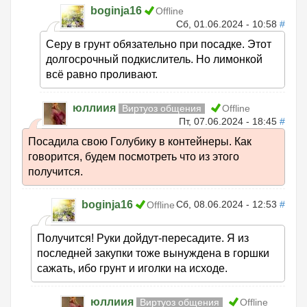
boginja16
Offline
Сб, 01.06.2024 - 10:58
#
Серу в грунт обязательно при посадке. Этот
долгосрочный подкислитель. Но лимонкой
всё равно проливают.
юллиия
Виртуоз общения
Offline
Пт, 07.06.2024 - 18:45
#
Посадила свою Голубику в контейнеры. Как
говорится, будем посмотреть что из этого
получится.
boginja16
Сб, 08.06.2024 - 12:53
#
Offline
Получится! Руки дойдут-пересадите. Я из
последней закупки тоже вынуждена в горшки
сажать, ибо грунт и иголки на исходе.
юллиия
Виртуоз общения
Offline