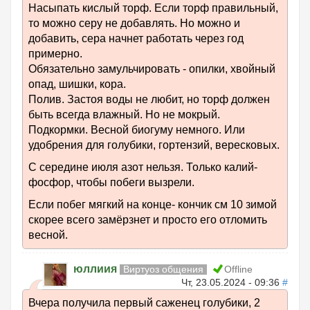
Насыпать кислый торф. Если торф правильный,
то можно серу не добавлять. Но можно и
добавить, сера начнет работать через год
примерно.
Обязательно замульчировать - опилки, хвойный
опад, шишки, кора.
Полив. Застоя воды не любит, но торф должен
быть всегда влажный. Но не мокрый.
Подкормки. Весной биогуму немного. Или
удобрения для голубики, гортензий, вересковых.
С середине июля азот нельзя. Только калий-
фосфор, чтобы побеги вызрели.
Если побег мягкий на конце- кончик см 10 зимой
скорее всего замёрзнет и просто его отломить
весной.
юллиия
Виртуоз общения
Offline
Чт, 23.05.2024 - 09:36
#
Вчера получила первый саженец голубики, 2