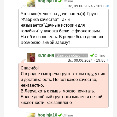
boginja16
Offline
Вс, 09.06.2024 - 10:06
#
Уточняю(мешок на даче нашла))). Грунт
"Фабрика качества" Так и
называется"Дачные истории для
голубики".упаковка белая с фиолетовым.
На вб и озоне есть. В родне было дешевле.
Возможно, зимой завезут.
юллиия
Виртуоз общения
Offline
Вс, 09.06.2024 - 19:58
#
Спасибо!
Я в родне смотрела грунт в этом году, у них
и доставка есть. Но вот какое качество,
неизвестно.
В Леруа хоть отзывы можно почитать.
Более дешёвый грунт оказывается не той
кислотности, как заявлено
boginja16
Offline