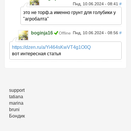
Пнд, 10.06.2024 - 08:41
#
это не торф.а именно грунт для голубики у
"агробалта"
boginja16
Пнд, 10.06.2024 - 08:56
#
Offline
https://dzen.ru/a/Yi464sKwVT4g1O0Q
вот интересная статья
support
tatiana
marina
bruni
Бондик