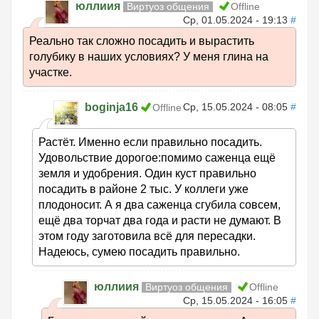
юллиия
Виртуоз общения
Offline
Ср, 01.05.2024 - 19:13
#
Реально так сложно посадить и вырастить
голубику в наших условиях? У меня глина на
участке.
boginja16
Ср, 15.05.2024 - 08:05
#
Offline
Растёт. Именно если правильно посадить.
Удовольствие дорогое:помимо саженца ещё
земля и удобрения. Один куст правильно
посадить в районе 2 тыс. У коллеги уже
плодоносит. А я два саженца сгубила совсем,
ещё два торчат два года и расти не думают. В
этом году заготовила всё для пересадки.
Надеюсь, сумею посадить правильно.
юллиия
Виртуоз общения
Offline
Ср, 15.05.2024 - 16:05
#