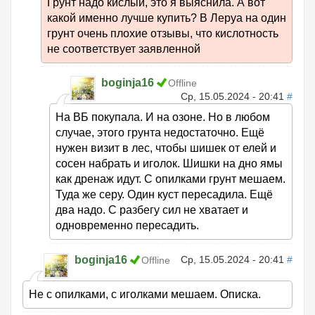
Грунт надо кислый, это я выяснила. А вот
какой именно лучше купить? В Леруа на один
грунт очень плохие отзывы, что кислотность
не соответствует заявленной
boginja16
Offline
Ср, 15.05.2024 - 20:41
#
На ВБ покупала. И на озоне. Но в любом
случае, этого грунта недостаточно. Ещё
нужен визит в лес, чтобы шишек от елей и
сосен набрать и иголок. Шишки на дно ямы
как дренаж идут. С опилками грунт мешаем.
Туда же серу. Один куст пересадила. Ещё
два надо. С разбегу сил не хватает и
одновременно пересадить.
boginja16
Ср, 15.05.2024 - 20:41
#
Offline
Не с опилками, с иголками мешаем. Описка.