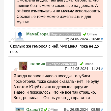
Смотрела видео, там девушка говорила, что
шишки брать можно сосновые на дренаж. А
от ёлок измельчать и на мульчу использовать.
Сосновые тоже можно измельчать и для
мульчи
МамаЕгора
Виртуоз общения
Offline
Пт, 24.05.2024 - 10:48
#
Сколько же гемороя с ней. Чур меня. пока не до
нее.
юллиия
Виртуоз общения
Offline
Пт, 24.05.2024 - 11:24
#
Я когда первое видео о посадке голубики
посмотрела, тоже самое сказала - нет. Не буду.
А потом Ютуб начал подсовыващдругие
видео, и показалось, что не все так страшно.
Вот , решилась. Очень уж ягода нравится
Oxana72
Вс, 26.05.2024 - 08:59
#
Offline