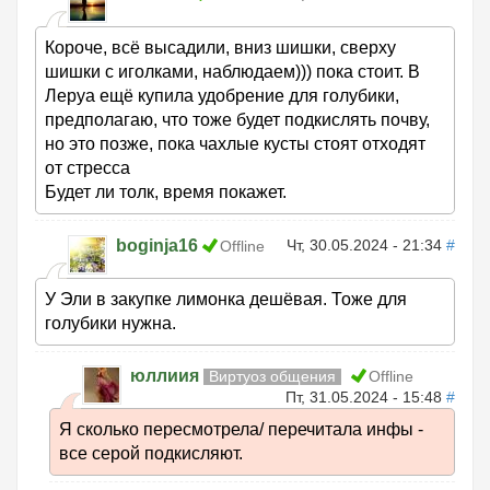
Короче, всё высадили, вниз шишки, сверху
шишки с иголками, наблюдаем))) пока стоит. В
Леруа ещё купила удобрение для голубики,
предполагаю, что тоже будет подкислять почву,
но это позже, пока чахлые кусты стоят отходят
от стресса
Будет ли толк, время покажет.
boginja16
Чт, 30.05.2024 - 21:34
#
Offline
У Эли в закупке лимонка дешёвая. Тоже для
голубики нужна.
юллиия
Виртуоз общения
Offline
Пт, 31.05.2024 - 15:48
#
Я сколько пересмотрела/ перечитала инфы -
все серой подкисляют.