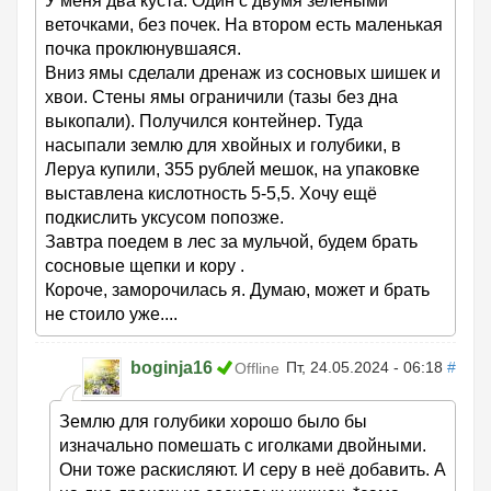
У меня два куста. Один с двумя зелёными
веточками, без почек. На втором есть маленькая
почка проклюнувшаяся.
Вниз ямы сделали дренаж из сосновых шишек и
хвои. Стены ямы ограничили (тазы без дна
выкопали). Получился контейнер. Туда
насыпали землю для хвойных и голубики, в
Леруа купили, 355 рублей мешок, на упаковке
выставлена кислотность 5-5,5. Хочу ещё
подкислить уксусом попозже.
Завтра поедем в лес за мульчой, будем брать
сосновые щепки и кору .
Короче, заморочилась я. Думаю, может и брать
не стоило уже....
boginja16
Пт, 24.05.2024 - 06:18
#
Offline
Землю для голубики хорошо было бы
изначально помешать с иголками двойными.
Они тоже раскисляют. И серу в неё добавить. А