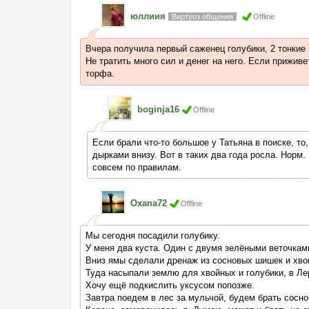
юллиия
Виртуоз общения
Offline
Вчера получила первый саженец голубики, 2 тонкие 
Не тратить много сил и денег на него. Если прижив
торфа.
boginja16
Offline
Если брали что-то большое у Татьяна в поиске, то
дырками внизу. Вот в таких два года росла. Норм
совсем по правилам.
Oxana72
Offline
Мы сегодня посадили голубику.
У меня два куста. Один с двумя зелёными веточкам
Вниз ямы сделали дренаж из сосновых шишек и хвои
Туда насыпали землю для хвойных и голубики, в Лер
Хочу ещё подкислить уксусом попозже.
Завтра поедем в лес за мульчой, будем брать сосно