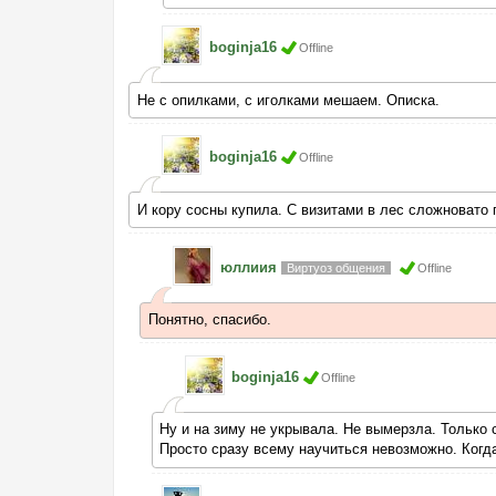
boginja16
Offline
Не с опилками, с иголками мешаем. Описка.
boginja16
Offline
И кору сосны купила. С визитами в лес сложновато 
юллиия
Виртуоз общения
Offline
Понятно, спасибо.
boginja16
Offline
Ну и на зиму не укрывала. Не вымерзла. Только 
Просто сразу всему научиться невозможно. Когд