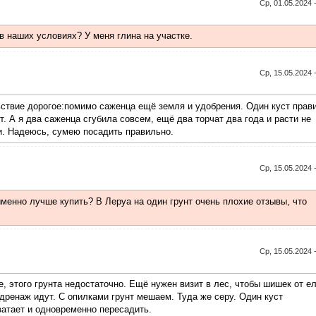
Ср, 01.05.2024 
в наших условиях? У меня глина на участке.
Ср, 15.05.2024 
ьствие дорогое:помимо саженца ещё земля и удобрения. Один куст прав
т. А я два саженца сгубила совсем, ещё два торчат два года и расти не
и. Надеюсь, сумею посадить правильно.
Ср, 15.05.2024 
 именно лучше купить? В Леруа на один грунт очень плохие отзывы, что
Ср, 15.05.2024 
, этого грунта недостаточно. Ещё нужен визит в лес, чтобы шишек от ел
 дренаж идут. С опилками грунт мешаем. Туда же серу. Один куст
ватает и одновременно пересадить.