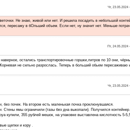
Чт, 23.05.2024 
веточки. Не знаю, живой или нет. И решила посадить в небольшой конте
ется, пересажу в бОльший объем. Если нет, ну значит нет. Меньше потра
Пт, 24.05.2024 
, наверное, остались транспортировочные горшки,литров по 10 они, чёрны
. Корневая не сильно разрослась. Теперь в больший обьем пересаживаю 
Чт, 23.05.2024 
и, без почек. На втором есть маленькая почка проклюнувшаяся.
. Стены ямы ограничили (тазы без дна выкопали). Получился контейнер
уа купили, 355 рублей мешок, на упаковке выставлена кислотность 5-5,5
вые щепки и кору .