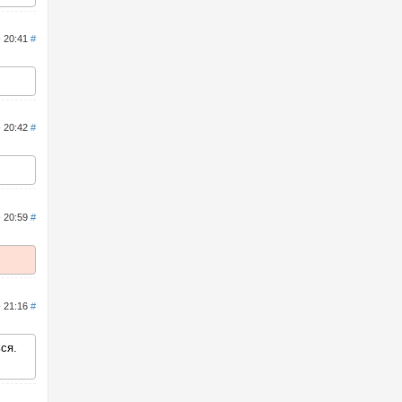
- 20:41
#
- 20:42
#
- 20:59
#
- 21:16
#
ся.