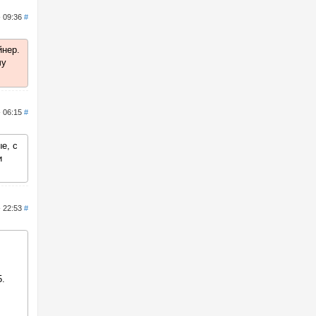
- 09:36
#
йнер.
чу
- 06:15
#
е, с
и
- 22:53
#
.
.