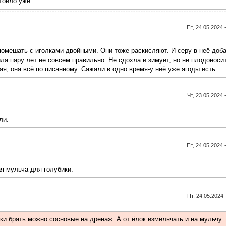
оило уже....
Пт, 24.05.2024 
омешать с иголками двойными. Они тоже раскисляют. И серу в неё доба
ла пару лет не совсем правильно. Не сдохла и зимует, но не плодоносит
я, она всё по писанному. Сажали в одно время-у неё уже ягоды есть.
Чт, 23.05.2024 
ли.
Пт, 24.05.2024 
я мульча для голубики.
Пт, 24.05.2024 
ки брать можно сосновые на дренаж. А от ёлок измельчать и на мульчу