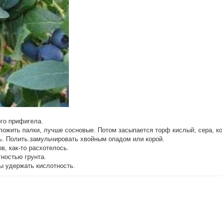
ого прифигела.
оложить палки, лучше сосновые. Потом засыпается торф кислый, сера, к
ь. Полить.замульчировать хвойным опадом или корой.
в, как-то расхотелось.
тностью грунта.
ы удержать кислотность.