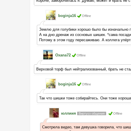
Короче, заморочилась я. Думаю, может и брать не ст
boginja16
Offline
Землю для голубики хорошо было бы изначально п
А на дно дренаж из сосновых шишек. *сама посади
Потому в этом году пересаживаю. А коллега упёрта
Oxana72
Offline
Верховой торф был нейтрализованный, брать не ста
boginja16
Offline
Так что шишки тоже собирайтесь. Они тоже хороша
юллиия
Виртуоз общения
Offline
Смотрела видео, там девушка говорила, что шиш