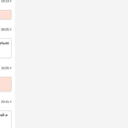
- 19:13
#
- 08:05
#
ильно
- 16:05
#
- 20:41
#
ей и