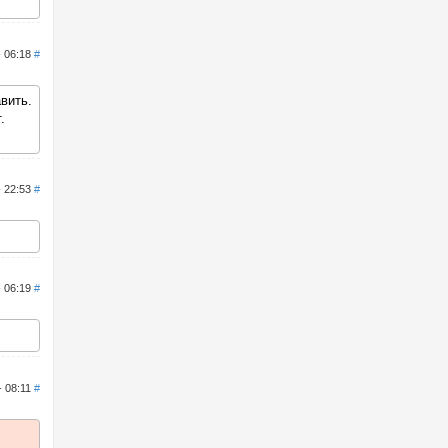
- 06:18
#
вить.
.
- 22:53
#
- 06:19
#
- 08:11
#