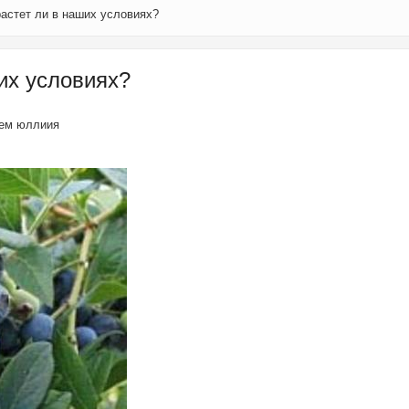
растет ли в наших условиях?
ших условиях?
лем
юллиия