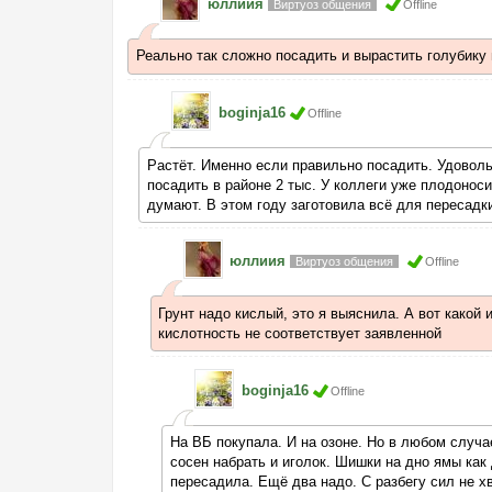
юллиия
Виртуоз общения
Offline
Реально так сложно посадить и вырастить голубику 
boginja16
Offline
Растёт. Именно если правильно посадить. Удовол
посадить в районе 2 тыс. У коллеги уже плодоноси
думают. В этом году заготовила всё для пересадк
юллиия
Виртуоз общения
Offline
Грунт надо кислый, это я выяснила. А вот какой
кислотность не соответствует заявленной
boginja16
Offline
На ВБ покупала. И на озоне. Но в любом случае
сосен набрать и иголок. Шишки на дно ямы как
пересадила. Ещё два надо. С разбегу сил не х