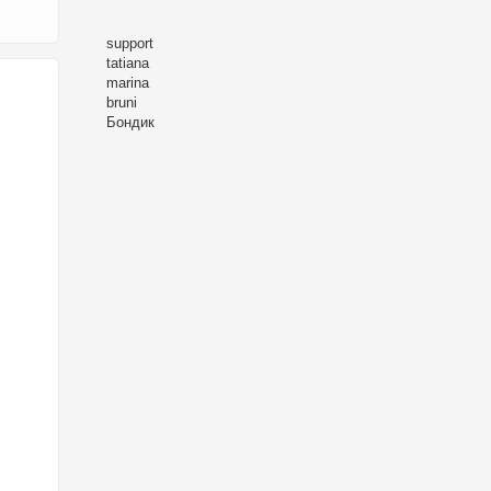
support
tatiana
marina
bruni
Бондик