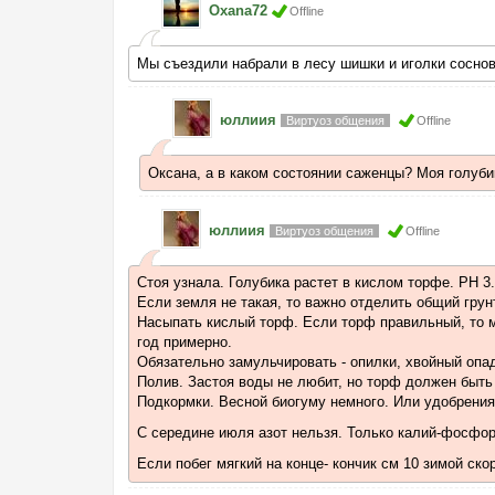
Oxana72
Offline
Мы съездили набрали в лесу шишки и иголки сосно
юллиия
Виртуоз общения
Offline
Оксана, а в каком состоянии саженцы? Моя голубика
юллиия
Виртуоз общения
Offline
Стоя узнала. Голубика растет в кислом торфе. РН 3.
Если земля не такая, то важно отделить общий грун
Насыпать кислый торф. Если торф правильный, то м
год примерно.
Обязательно замульчировать - опилки, хвойный опад
Полив. Застоя воды не любит, но торф должен быть
Подкормки. Весной биогуму немного. Или удобрения 
С середине июля азот нельзя. Только калий-фосфор
Если побег мягкий на конце- кончик см 10 зимой ско