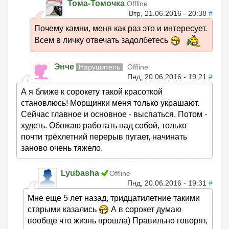
Тома-Томочка
Offline
Втр, 21.06.2016 - 20:38
#
Почему камни, меня как раз это и интересует.
Всем в личку отвечать задолбетесь
Энче
Нарушитель
Offline
Пнд, 20.06.2016 - 19:21
#
А я ближе к сорокету такой красоткой
становлюсь! Морщинки меня только украшают.
Сейчас главное и основное - выспаться. Потом -
худеть. Обожаю работать над собой, только
почти трёхлетний перерыв пугает, начинать
заново очень тяжело.
Lyubasha
Offline
Пнд, 20.06.2016 - 19:31
#
Мне еще 5 лет назад, тридцатилетние такими
старыми казались
А в сорокет думаю
вообще что жизнь прошла) Правильно говорят,