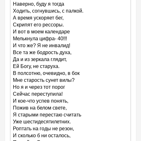
Наверно, буду я тогда
Ходить, согнувшись, с палкой.
А время ускоряет бег,
Скрипят его рессоры.
И вот в моем календаре
Мелькнула цифра- 40!!!
И что же? Я не инвалид!
Все та же бодрость духа,
Да и из зеркала глядит,
Ей Богу, не старуха.
В полсотню, очевидно, в бок
Мне старость сунет вилы?
Но я и через тот порог
Сейчас переступила!
И кое-что успев понять,
Пожив на белом свете,
Я старыми перестаю считать
Уже шестидесятилетних.
Роптать на годы не резон,
И сколько б ни осталось,