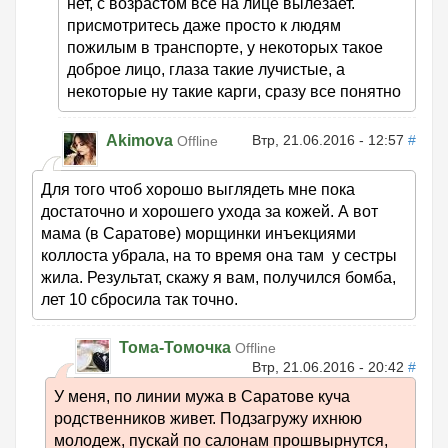
нет, с возрастом все на лице вылезает.
присмотритесь даже просто к людям
пожилым в транспорте, у некоторых такое
доброе лицо, глаза такие лучистые, а
некоторые ну такие карги, сразу все понятно
Akimova
Втр, 21.06.2016 - 12:57
#
Offline
Для того чтоб хорошо выглядеть мне пока
достаточно и хорошего ухода за кожей. А вот
мама (в Саратове) морщинки инъекциями
коллоста убрала, на то время она там у сестры
жила. Результат, скажу я вам, получился бомба,
лет 10 сбросила так точно.
Тома-Томочка
Offline
Втр, 21.06.2016 - 20:42
#
У меня, по линии мужа в Саратове куча
родственников живет. Подзагружу ихнюю
молодеж, пускай по салонам прошвырнутся,