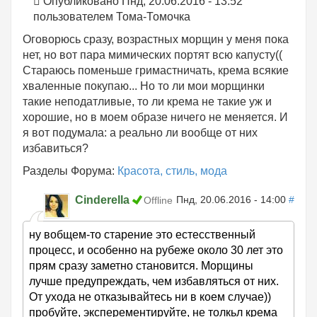
Опубликовано Пнд, 20.06.2016 - 13:52
пользователем
Тома-Томочка
Оговорюсь сразу, возрастных морщин у меня пока
нет, но вот пара мимических портят всю капусту((
Стараюсь поменьше гримастничать, крема всякие
хваленные покупаю... Но то ли мои морщинки
такие неподатливые, то ли крема не такие уж и
хорошие, но в моем образе ничего не меняется. И
я вот подумала: а реально ли вообще от них
избавиться?
Разделы Форума:
Красота, стиль, мода
Cinderella
Пнд, 20.06.2016 - 14:00
#
Offline
ну вобщем-то старение это естесственный
процесс, и особенно на рубеже около 30 лет это
прям сразу заметно становится. Морщины
лучше предупреждать, чем избавляться от них.
От ухода не отказывайтесь ни в коем случае))
пробуйте, эксперементируйте, не толкьл крема