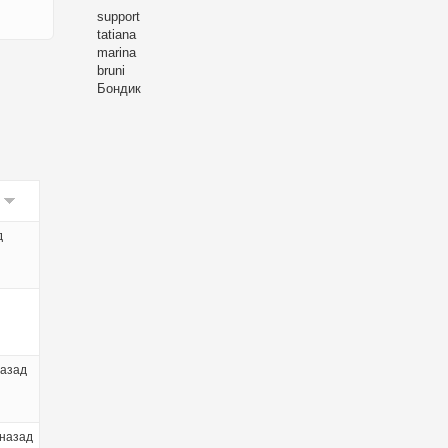
support
tatiana
marina
bruni
Бондик
д
назад
 назад