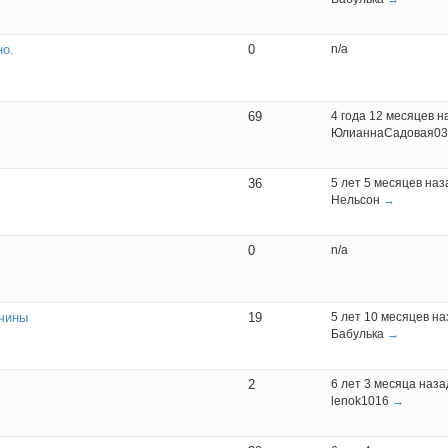
но.
0
n/a
69
4 года 12 месяцев н
ЮлианнаСадовая03
36
5 лет 5 месяцев наз
Нельсон
→
0
n/a
жчины
19
5 лет 10 месяцев на
Бабулька
→
2
6 лет 3 месяца наза
lenok1016
→