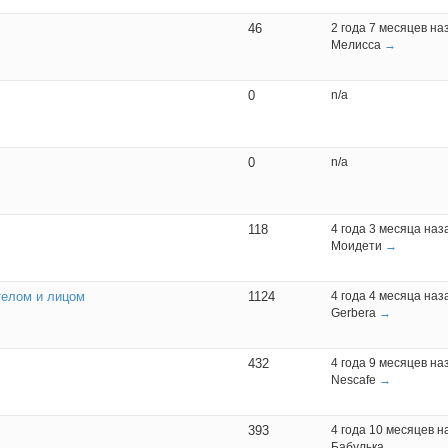
46
2 года 7 месяцев на
Мелисса
→
0
n/a
0
n/a
118
4 года 3 месяца наз
Моидети
→
телом и лицом
1124
4 года 4 месяца наз
Gerbera
→
432
4 года 9 месяцев на
Nescafe
→
393
4 года 10 месяцев н
Бабулька
→