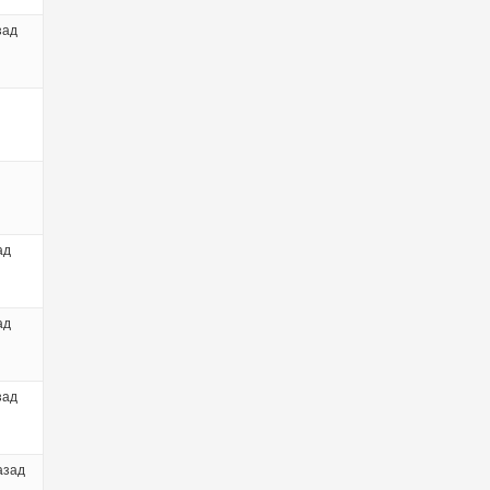
зад
ад
ад
зад
азад