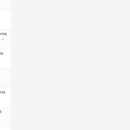
азад
→
ад
зад
д