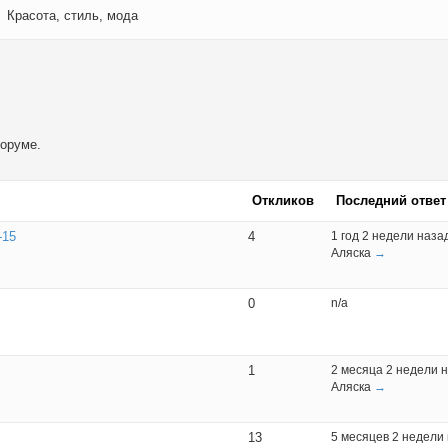
Красота, стиль, мода
форуме.
Откликов
Последний ответ
-15
4
1 год 2 недели наза
Аляска
→
0
n/a
1
2 месяца 2 недели 
Аляска
→
13
5 месяцев 2 недели