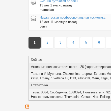
Горячая тема
Сильно путаются волосы
13 лет 1 месяц назад
marmelatt
Горячая тема
Израильская профессиональная косметика
12 лет 11 месяцев назад
Lenni
Страницы
1
2
3
4
5
6
Сейчас
Активные пользователи: всего - 26 (зарегистрированны
Татьяна-У
,
Мурлыка
,
Zhozephina
,
Шерли
,
Татьяна Мо
katiy
,
Tiffany
,
Svetlana Gr
,
В13
,
albina18
,
Mern
,
Olgal
,
Статистика
Темы: 8864, Сообщения: 1360024, Пользователи: 92
Новые пользователи:
Thomaslal
,
Cresus-Hed
,
Rolling