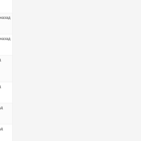
 назад
 назад
д
д
ад
ад