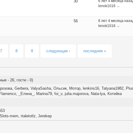
30
6 лет 4 месяца наза
lenok1016
→
56
6 лет 4 месяца наза
lenok1016
→
7
8
9
следующая ›
последняя »
е - 26, гости - 0)
розова
,
Gerbera
,
ValyaSasha
,
Ольсик
,
Мотор
,
lenkins16
,
Tatyana1982
,
Plu
Flamenсo
,
_Елена_
,
Marina79
,
foi_v
,
julia.majorova
,
Nata-lya
,
Котейка
553
-Slots-mem
,
rtaletotlz
,
Jerekep