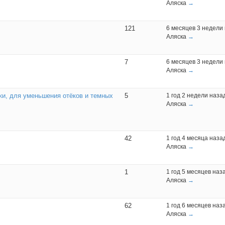
Аляска
→
121
6 месяцев 3 недели
Аляска
→
7
6 месяцев 3 недели
Аляска
→
зки, для уменьшения отёков и темных
5
1 год 2 недели наза
Аляска
→
42
1 год 4 месяца наза
Аляска
→
1
1 год 5 месяцев наз
Аляска
→
62
1 год 6 месяцев наз
Аляска
→