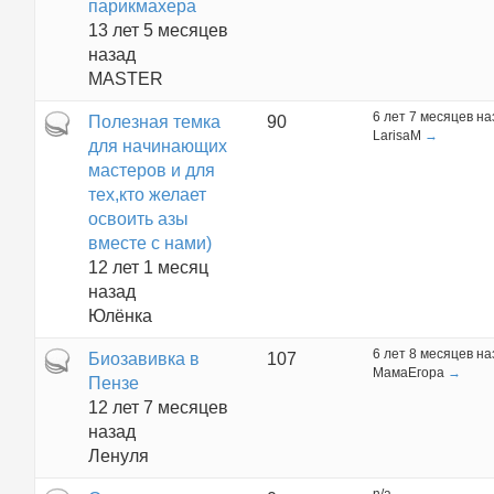
парикмахера
13 лет 5 месяцев
назад
MASTER
6 лет 7 месяцев на
Горячая тема
Полезная темка
90
LarisaM
→
для начинающих
мастеров и для
тех,кто желает
освоить азы
вместе с нами)
12 лет 1 месяц
назад
Юлёнка
6 лет 8 месяцев на
Горячая тема
Биозавивка в
107
МамаЕгора
→
Пензе
12 лет 7 месяцев
назад
Ленуля