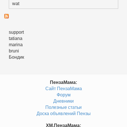
wat
support
tatiana
marina
bruni
Бондик
ПензаМама:
Сайт ПензаМама
Форум
Дневники
Полезные статьи
Доска объявлений Пензы
ХМ.ПензаМама: