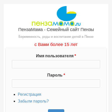
Перейти к основному содержанию
ПензаМама - Семейный сайт Пензы
Беременность, роды и воспитание детей в Пензе
с Вами более 15 лет
Имя пользователя
*
Пароль
*
Регистрация
Забыли пароль?