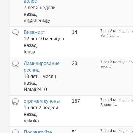
волос
7 лет 3 недели
назад
m@shenk@
7 лет 2 месяца наз
Обычная тема
Визажист
14
Marfo4ka
→
12 лет 10 месяцев
назад
lensa
7 лет 3 месяца наз
Горячая тема
Ламинирование
28
Inna82
→
ресниц
10 лет 1 месяц
назад
Natali2410
7 лет 4 месяца наз
Горячая тема
стрижем купоны
157
Вереск.
→
15 лет 2 недели
назад
mikolia
7 лет 4 месяца наз
Горячая тема
Посоветуйте
51