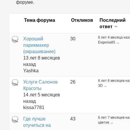
форуме.
Тема форума
Откликов
Последний
ответ
6 лет 4 месяца наз
Горячая тема
Хороший
30
Evgenia85
→
парикмахер
(окрашивание)
13 лет 8 месяцев
назад
Yashka
6 лет 6 месяцев на
Горячая тема
Услуги Салонов
26
3D
→
Красоты
14 лет 5 месяцев
назад
kissa7781
6 лет 7 месяцев на
Горячая тема
Где лучше
43
цветик
→
отучиться на