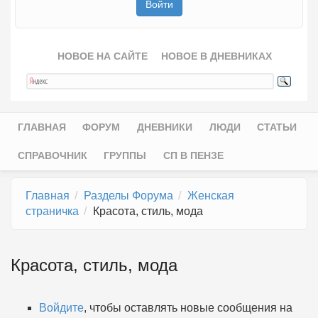
НОВОЕ НА САЙТЕ
НОВОЕ В ДНЕВНИКАХ
ГЛАВНАЯ
ФОРУМ
ДНЕВНИКИ
ЛЮДИ
СТАТЬИ
Главное меню
СПРАВОЧНИК
ГРУППЫ
СП В ПЕНЗЕ
Главная
Разделы Форума
Женская
страничка
Красота, стиль, мода
Красота, стиль, мода
Войдите
, чтобы оставлять новые сообщения на