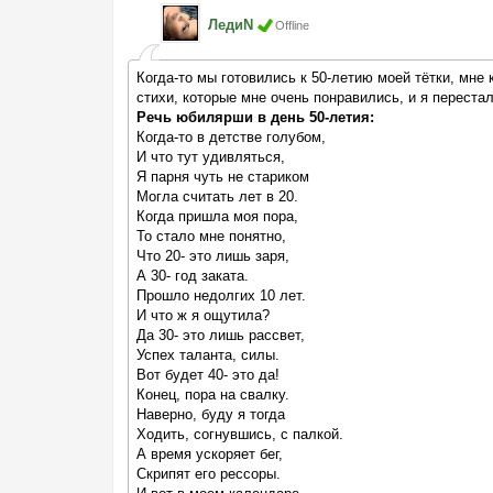
ЛедиN
Offline
Когда-то мы готовились к 50-летию моей тётки, мне 
стихи, которые мне очень понравились, и я перестал
Речь юбилярши в день 50-летия:
Когда-то в детстве голубом,
И что тут удивляться,
Я парня чуть не стариком
Могла считать лет в 20.
Когда пришла моя пора,
То стало мне понятно,
Что 20- это лишь заря,
А 30- год заката.
Прошло недолгих 10 лет.
И что ж я ощутила?
Да 30- это лишь рассвет,
Успех таланта, силы.
Вот будет 40- это да!
Конец, пора на свалку.
Наверно, буду я тогда
Ходить, согнувшись, с палкой.
А время ускоряет бег,
Скрипят его рессоры.