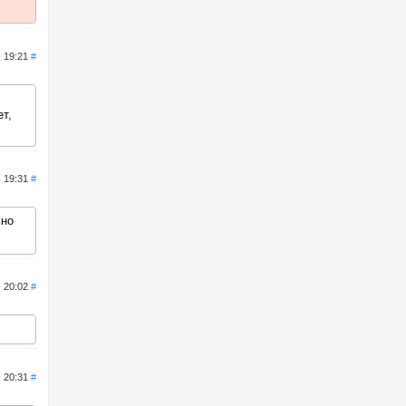
- 19:21
#
т,
- 19:31
#
ьно
- 20:02
#
- 20:31
#