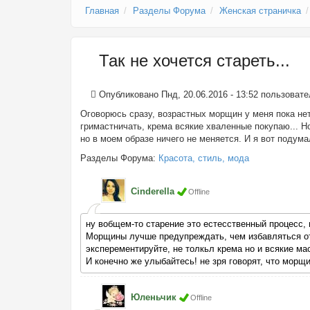
Главная
Разделы Форума
Женская страничка
Так не хочется стареть...
Опубликовано Пнд, 20.06.2016 - 13:52 пользоват
Оговорюсь сразу, возрастных морщин у меня пока нет
гримастничать, крема всякие хваленные покупаю... Н
но в моем образе ничего не меняется. И я вот подума
Разделы Форума:
Красота, стиль, мода
Cinderella
Offline
ну вобщем-то старение это естесственный процесс, 
Морщины лучше предупреждать, чем избавляться от н
эксперементируйте, не толкьл крема но и всякие ма
И конечно же улыбайтесь! не зря говорят, что морщ
Юленьчик
Offline