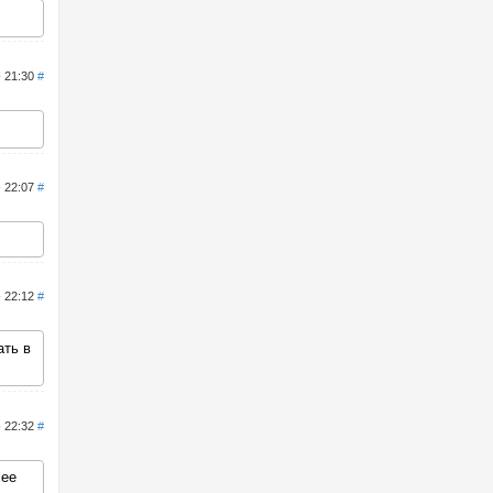
- 21:30
#
- 22:07
#
- 22:12
#
ать в
- 22:32
#
 ее