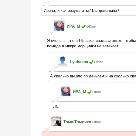
Ирина, и как результаты? Вы довольны?
ИРА_М
Offline
Я очень....., но я НЕ закачивала столько, что
помада в микро морщинки не затекает.
Lyubasha
Offline
А сколько вышло по деньгам и на сколько хва
ИРА_М
Offline
ЛС
Тома-Томочка
Offline