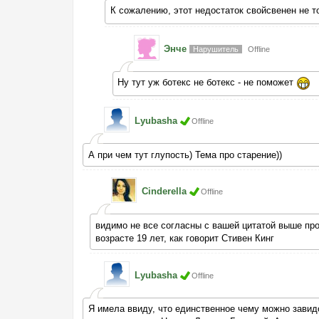
К сожалению, этот недостаток свойсвенен не 
Энче
Нарушитель
Offline
Ну тут уж ботекс не ботекс - не поможет
Lyubasha
Offline
А при чем тут глупость) Тема про старение))
Cinderella
Offline
видимо не все согласны с вашей цитатой выше про 
возрасте 19 лет, как говорит Стивен Кинг
Lyubasha
Offline
Я имела ввиду, что единственное чему можно завидо