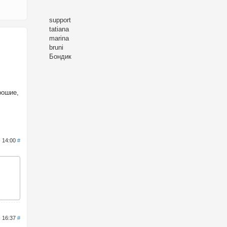
support
tatiana
marina
bruni
Бондик
рошие,
- 14:00
#
- 16:37
#