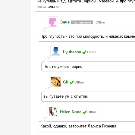
не купишь и т.д. Цитата Ларисы Гузеевой. А про гл
изначально
Энче
Нарушитель
Offline
Про глупость - это про молодость, и никаких камн
Lyubasha
Offline
Нет, не умные, верно.
Gli
Offline
вы путаете ум с опытом
Helen None
Offline
Какой, однако, авторитет Лариса Гузеева.