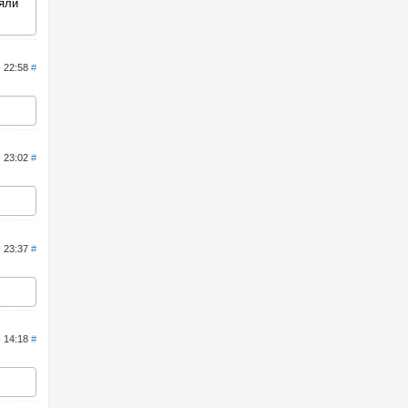
яли
- 22:58
#
- 23:02
#
- 23:37
#
- 14:18
#