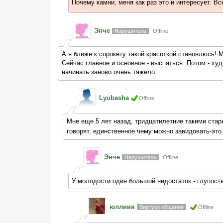
Почему камни, меня как раз это и интересует. В
Энче
Нарушитель
Offline
А я ближе к сорокету такой красоткой становлюсь!
Сейчас главное и основное - выспаться. Потом - худ
начинать заново очень тяжело.
Lyubasha
Offline
Мне еще 5 лет назад, тридцатилетние такими ста
говорят, единственное чему можно завидовать-эт
Энче
Нарушитель
Offline
У молодости один большой недостаток - глупость
юллиия
Виртуоз общения
Offline