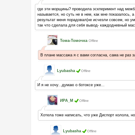
где эти морщины? проводила эскперимент над межбр
называется, но суть не в нем, как мне показалось, 
результат меня порадовал(не исчезли совсем, но ум
так что сделала для себя вывод- каждодневный ма
Тома-Томочка
Offline
В плане массажа я с вами согласна, сама не раз 
Lyubasha
Offline
И я не хочу...думаю о ботоксе уже...
ИРА_М
Offline
Хотела тоже написать, что уже Диспорт колола, н
Lyubasha
Offline