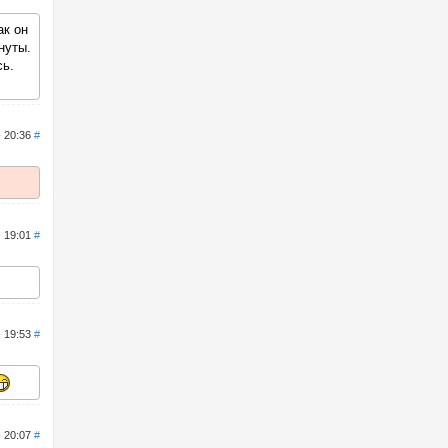
ак он
нуты.
сь.
- 20:36
#
- 19:01
#
- 19:53
#
- 20:07
#