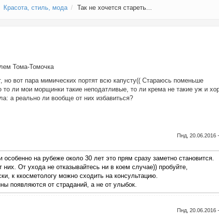
Красота, стиль, мода
Так не хочется стареть...
елем
Тома-Томочка
, но вот пара мимических портят всю капусту(( Стараюсь поменьше
о то ли мои морщинки такие неподатливые, то ли крема не такие уж и хо
ла: а реально ли вообще от них избавиться?
Пнд, 20.06.2016 
и особенно на рубеже около 30 лет это прям сразу заметно становится.
их. От ухода не отказывайтесь ни в коем случае)) пробуйте,
ски, к ккосметологу можно сходить на консультацию.
ины появляются от страданий, а не от улыбок.
Пнд, 20.06.2016 