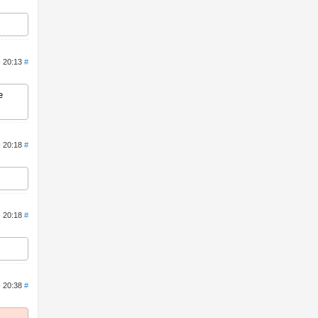
- 20:13
#
е
- 20:18
#
- 20:18
#
- 20:38
#