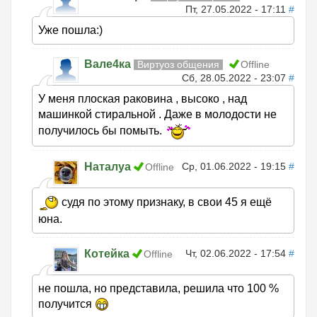
Пт, 27.05.2022 - 17:11
#
Уже пошла:)
Вале4ка
Виртуоз общения
Offline
Сб, 28.05.2022 - 23:07
#
У меня плоская раковина , высоко , над
машинкой стиральной . Даже в молодости не
получилось бы помыть.
Наталya
Ср, 01.06.2022 - 19:15
#
Offline
судя по этому признаку, в свои 45 я ещё
юна.
Котейка
Чт, 02.06.2022 - 17:54
#
Offline
не пошла, но представила, решила что 100 %
получится