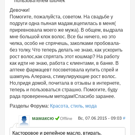
пользователем
tuto4ek
Девочки!
Помогите, пожалуйста, советом. На свадьбе у
подруги одна пьяная мадам,вцепилась в меня(
приревновала моего же мужа). В общем, выдрала
мне большой клок волос. Все бы ничего, но это
челка, особо не спрячешь, заколками пробовала-
без толку. Что теперь делать не знаю, как ускорить
рост волос,как спрятать этот кошмар? На работу
как идти не знаю, работа с клиентами, в банке. В
аптеке фармацевт посоветовала купить спрей и
шампунь Алерана, стимулирующие рост волос.
Но,придя домой, почитала в отзывы в интернете,
теперь и пользоваться страшно. Помогите, буду
рада проверенным методам!Спасибо заранее.
Разделы Форума:
Красота, стиль, мода
мамаксю
Вс, 07.06.2015 - 09:03
#
Offline
Касторовое и репейное масло, втирать.