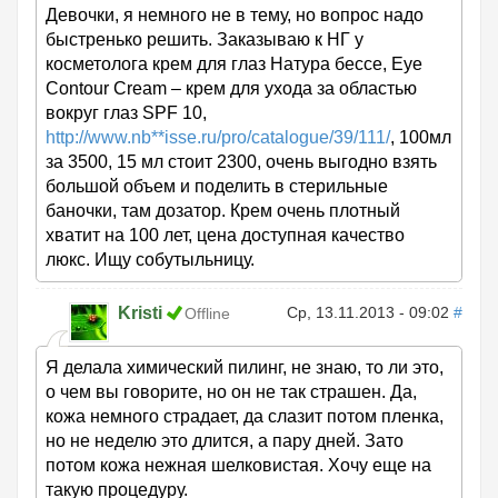
Девочки, я немного не в тему, но вопрос надо
быстренько решить. Заказываю к НГ у
косметолога крем для глаз Натура бессе, Eye
Contour Cream – крем для ухода за областью
вокруг глаз SPF 10,
http://www.nb**isse.ru/pro/catalogue/39/111/
, 100мл
за 3500, 15 мл стоит 2300, очень выгодно взять
большой объем и поделить в стерильные
баночки, там дозатор. Крем очень плотный
хватит на 100 лет, цена доступная качество
люкс. Ищу собутыльницу.
Kristi
Ср, 13.11.2013 - 09:02
#
Offline
Я делала химический пилинг, не знаю, то ли это,
о чем вы говорите, но он не так страшен. Да,
кожа немного страдает, да слазит потом пленка,
но не неделю это длится, а пару дней. Зато
потом кожа нежная шелковистая. Хочу еще на
такую процедуру.