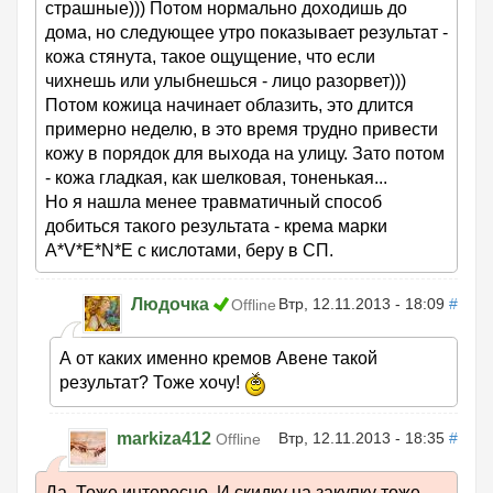
страшные))) Потом нормально доходишь до
дома, но следующее утро показывает результат -
кожа стянута, такое ощущение, что если
чихнешь или улыбнешься - лицо разорвет)))
Потом кожица начинает облазить, это длится
примерно неделю, в это время трудно привести
кожу в порядок для выхода на улицу. Зато потом
- кожа гладкая, как шелковая, тоненькая...
Но я нашла менее травматичный способ
добиться такого результата - крема марки
A*V*E*N*E с кислотами, беру в СП.
Людочка
Втр, 12.11.2013 - 18:09
#
Offline
А от каких именно кремов Авене такой
результат? Тоже хочу!
markiza412
Втр, 12.11.2013 - 18:35
#
Offline
Да. Тоже интересно. И скидку на закупку тоже,