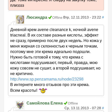
плизззз
Люсиндра
Втр, 12.11.2013 - 23:22
#
Offline
Дневной крем avene cleanance k, ночной avene
triacneal. В их составе разные кислоты, эффект
не сразу, примерно после двух недель. Но кожа у
меня жирная со склонностью к черным точкам,
поэтому мне эти крема идеально подошли.
Нужно быть готовой к тому, что крема с
кислотами подсушивают, первый, правда, мою
кожу совсем не сушит, а второй подсушивает, но
не критично.
http://www.sp.penzamama.ru/node/23298
В интернете много отзывов про эти крема.
Всем красоты!
Самойлова Елена
Offline
Ср, 13.11.2013 - 07:28
#