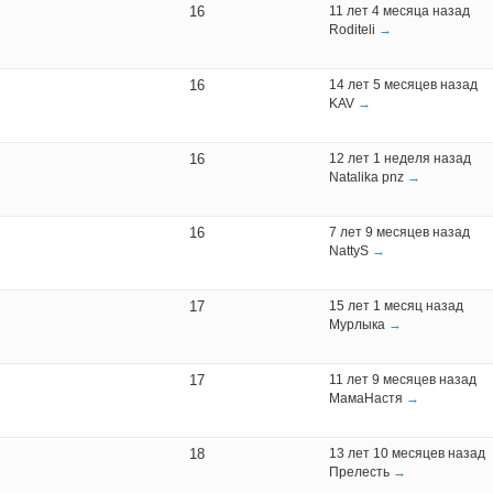
16
11 лет 4 месяца назад
Roditeli
→
16
14 лет 5 месяцев назад
KAV
→
16
12 лет 1 неделя назад
Natalika pnz
→
16
7 лет 9 месяцев назад
NattyS
→
17
15 лет 1 месяц назад
Мурлыка
→
17
11 лет 9 месяцев назад
МамаНастя
→
18
13 лет 10 месяцев назад
Прелесть
→