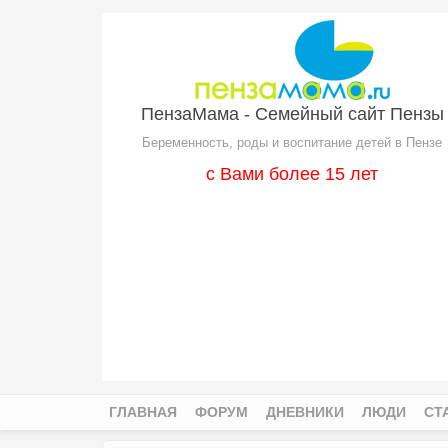
Перейти к основному содержанию
ПензаМама - Семейный сайт Пензы
Беременность, роды и воспитание детей в Пензе
с Вами более 15 лет
ГЛАВНАЯ
ФОРУМ
ДНЕВНИКИ
ЛЮДИ
СТ
Главное меню