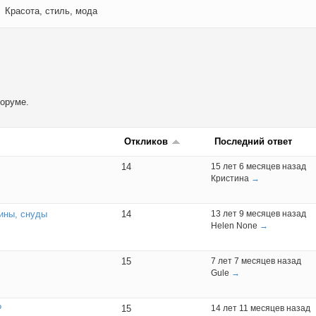
Красота, стиль, мода
форуме.
Откликов
Последний ответ
14
15 лет 6 месяцев назад
Кристина
→
ины, снуды
14
13 лет 9 месяцев назад
Helen None
→
.
15
7 лет 7 месяцев назад
Gule
→
?
15
14 лет 11 месяцев назад