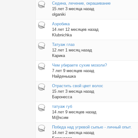
Горячая тема
Седина, лечение, окрашивание
15 лет 3 месяца назад
olganiki
Горячая тема
Аэробика
14 лет 12 месяцев назад
Klubnichka
Горячая тема
Татуаж глаз
12 лет 1 месяц назад
Карика
Горячая тема
Чем убираете сухие мозоли?
7 лет 9 месяцев назад
Найденышка
Горячая тема
Отрастить свой цвет волос
15 лет 3 месяца назад
Баронесса
Горячая тема
татуаж губ
14 лет 9 месяцев назад
М@ксим
Горячая тема
Победа над угревой сыпью - личный опыт.
14 лет 2 месяца назад