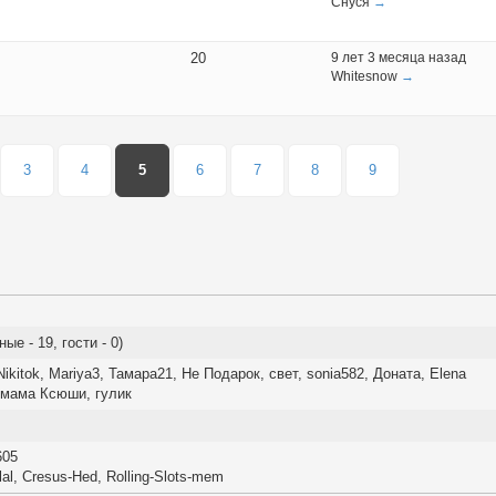
Снуся
→
20
9 лет 3 месяца назад
Whitesnow
→
3
4
5
6
7
8
9
е - 19, гости - 0)
ikitok
,
Mariya3
,
Тамара21
,
Не Подарок
,
свет
,
sonia582
,
Доната
,
Elena
,
мама Ксюши
,
гулик
605
al
,
Cresus-Hed
,
Rolling-Slots-mem