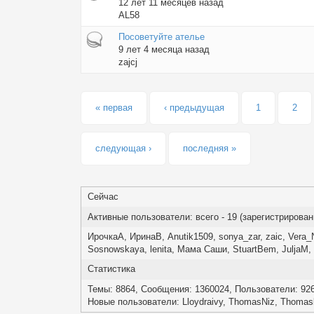
12 лет 11 месяцев назад
AL58
Горячая тема
Посоветуйте ателье
9 лет 4 месяца назад
zajcj
Страницы
« первая
‹ предыдущая
1
2
следующая ›
последняя »
Сейчас
Активные пользователи: всего - 19 (зарегистрированны
ИрочкаА
,
ИринаВ
,
Anutik1509
,
sonya_zar
,
zaic
,
Vera_N
Sosnowskaya
,
lenita
,
Мама Саши
,
StuartBem
,
JuljaM
Статистика
Темы: 8864, Сообщения: 1360024, Пользователи: 92
Новые пользователи:
Lloydraivy
,
ThomasNiz
,
Thomasl