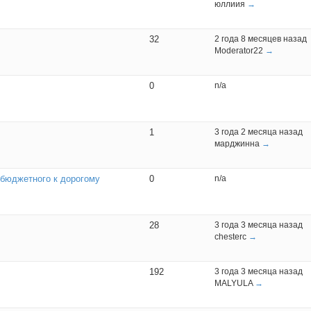
юллиия
→
32
2 года 8 месяцев назад
Moderator22
→
0
n/a
1
3 года 2 месяца назад
марджинна
→
 бюджетного к дорогому
0
n/a
28
3 года 3 месяца назад
chesterc
→
192
3 года 3 месяца назад
MALYULA
→