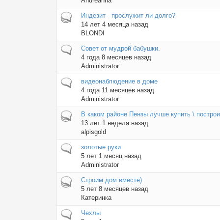
Andreanna
Горячая тема
Индезит - прослужит ли долго?
14 лет 4 месяца назад
BLONDI
Обычная тема
Совет от мудрой бабушки.
4 года 8 месяцев назад
Administrator
Обычная тема
видеонаблюдение в доме
4 года 11 месяцев назад
Administrator
Горячая тема
В каком районе Пензы лучше купить \ постро
13 лет 1 неделя назад
alpisgold
Обычная тема
золотые руки
5 лет 1 месяц назад
Administrator
Горячая тема
Строим дом вместе)
5 лет 8 месяцев назад
Катеринка
Обычная тема
Чехлы