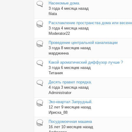
Обычная тема
Насекомые дома.
3 года 4 месяца назад
filata
Горячая тема
Расхламление пространства дома или весенн
3 года 4 месяца назад
Moderator22
Горячая тема
Проведение центральной канализации
3 года 8 месяцев назад
марджинна
Обычная тема
Какой ароматический диффузор лучше ?
3 года 6 месяцев назад
Титания
Обычная тема
Десять правил порядка.
4 года 3 месяца назад
Administrator
Горячая тема
Эко-квартал Запрудный.
12 лет 9 месяцев назад
Ириска_88
Горячая тема
Посудомоечная машина
16 лет 10 месяцев назад