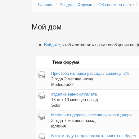
Главная
Разделы Форума
Обо всем на свете
Мой дом
Войдите
, чтобы оставлять новые сообщения на 
Тема форума
Горячая тема
Пристрой излишки рассады/ саженцы 24г
2 года 2 месяца назад
Moderator22
Горячая тема
отделка ванной\туалета
13 лет 10 месяцев назад
Solar
Горячая тема
Мебель из дерева, лестницы,окна и двери
3 года 7 месяцев назад
юллиия
Обычная тема
В этом году на даче сажать ничего не будем.