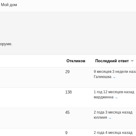
Мой дом
форуме.
Откликов
Последний ответ
29
9 месяцев 3 недели наз
Галиюшка
→
138
1 год 12 месяцев назад
марджинна
→
45
2 года 3 месяца назад
юллиия
→
9
2 года 4 месяца назад