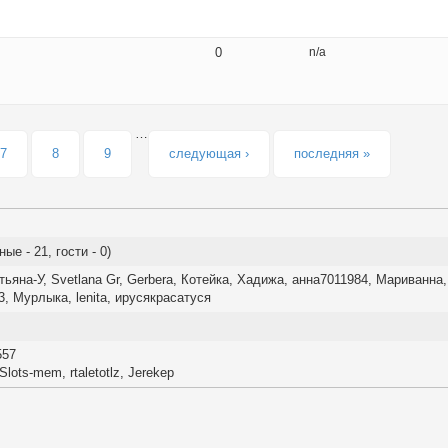
0
n/a
…
7
8
9
следующая ›
последняя »
е - 21, гости - 0)
тьяна-У
,
Svetlana Gr
,
Gerbera
,
Котейка
,
Хадижа
,
анна7011984
,
Мариванна
,
3
,
Мурлыка
,
lenita
,
ирусякрасатуся
557
-Slots-mem
,
rtaletotlz
,
Jerekep