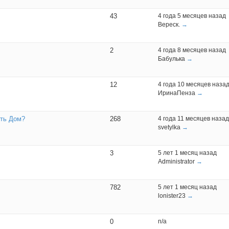
43
4 года 5 месяцев назад
Вереск.
→
2
4 года 8 месяцев назад
Бабулька
→
12
4 года 10 месяцев наза
ИринаПенза
→
ить Дом?
268
4 года 11 месяцев назад
svetylka
→
3
5 лет 1 месяц назад
Administrator
→
782
5 лет 1 месяц назад
lonister23
→
0
n/a