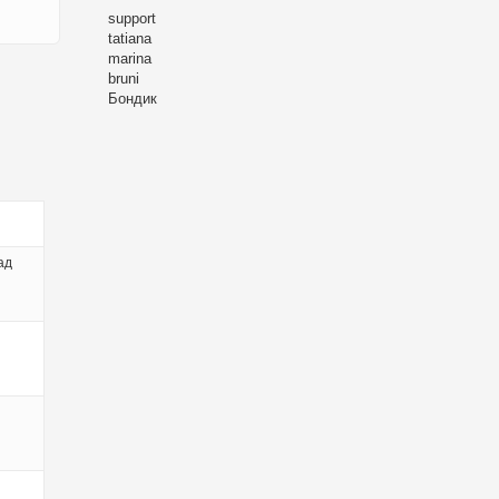
support
tatiana
marina
bruni
Бондик
ад