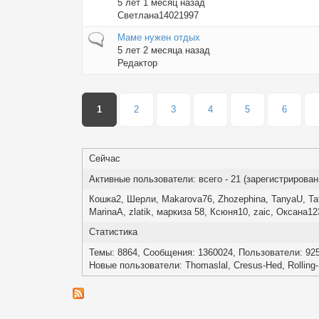
5 лет 1 месяц назад
Светлана14021997
Обычная тема
Маме нужен отдых
5 лет 2 месяца назад
Редактор
Страницы
1
2
3
4
5
6
Сейчас
Активные пользователи: всего - 21 (зарегистрированны
Кошка2
,
Шерли
,
Makarova76
,
Zhozephina
,
TanyaU
,
Та
MarinaA
,
zlatik
,
маркиза 58
,
Ксюня10
,
zaic
,
Оксана12
Статистика
Темы: 8864, Сообщения: 1360024, Пользователи: 92
Новые пользователи:
Thomaslal
,
Cresus-Hed
,
Rolling