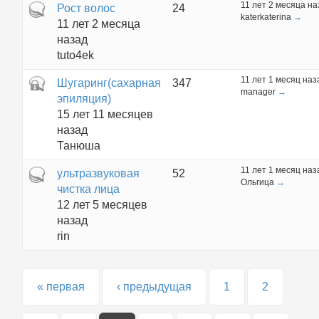
11 лет 2 месяца на
Горячая тема
Рост волос
24
katerkaterina
→
11 лет 2 месяца
назад
tuto4ek
11 лет 1 месяц наз
Закрытая тема
Шугаринг(сахарная
347
manager
→
эпиляция)
15 лет 11 месяцев
назад
Танюша
11 лет 1 месяц наз
Горячая тема
ультразвуковая
52
Ольгица
→
чистка лица
12 лет 5 месяцев
назад
rin
Страницы
« первая
‹ предыдущая
1
2