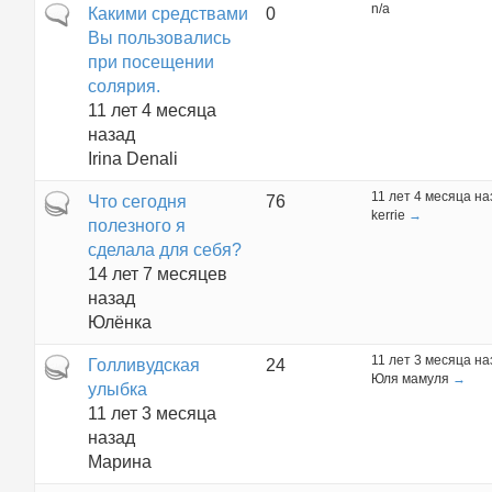
n/a
Обычная тема
Какими средствами
0
Вы пользовались
при посещении
солярия.
11 лет 4 месяца
назад
Irina Denali
11 лет 4 месяца на
Горячая тема
Что сегодня
76
kerrie
→
полезного я
сделала для себя?
14 лет 7 месяцев
назад
Юлёнка
11 лет 3 месяца на
Горячая тема
Голливудская
24
Юля мамуля
→
улыбка
11 лет 3 месяца
назад
Маринa