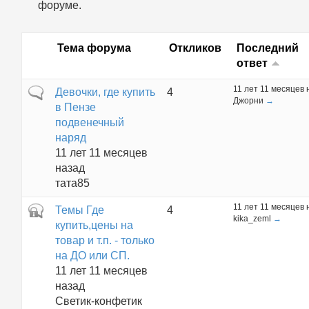
форуме.
Тема форума
Откликов
Последний
ответ
11 лет 11 месяцев 
Обычная тема
Девочки, где купить
4
Джорни
→
в Пензе
подвенечный
наряд
11 лет 11 месяцев
назад
тата85
11 лет 11 месяцев 
Закрытая тема
Темы Где
4
kika_zeml
→
купить,цены на
товар и т.п. - только
на ДО или СП.
11 лет 11 месяцев
назад
Светик-конфетик