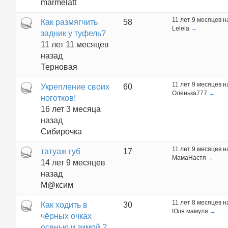
marmelatt
11 лет 9 месяцев н
Горячая тема
Как размягчить
58
Leleia
→
задник у туфель?
11 лет 11 месяцев
назад
Терновая
11 лет 9 месяцев н
Горячая тема
Укрепление своих
60
Оленька777
→
ноготков!
16 лет 3 месяца
назад
Сибирочка
11 лет 9 месяцев н
Горячая тема
татуаж губ
17
МамаНастя
→
14 лет 9 месяцев
назад
М@ксим
11 лет 8 месяцев н
Горячая тема
Как ходить в
30
Юля мамуля
→
чёрных очках
осенью и зимой ?