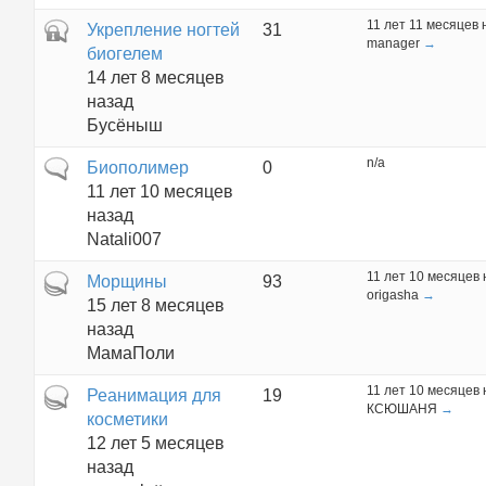
11 лет 11 месяцев 
Закрытая тема
Укрепление ногтей
31
manager
→
биогелем
14 лет 8 месяцев
назад
Бусёныш
n/a
Обычная тема
Биополимер
0
11 лет 10 месяцев
назад
Natali007
11 лет 10 месяцев
Горячая тема
Морщины
93
origasha
→
15 лет 8 месяцев
назад
МамаПоли
11 лет 10 месяцев
Горячая тема
Реанимация для
19
КСЮШАНЯ
→
косметики
12 лет 5 месяцев
назад