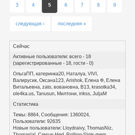
3
4
5
6
7
8
9
следующая ›
последняя »
Сейчас
Активные пользователи: всего - 18
(зарегистрированные - 18, гости - 0)
ОльгаПП
,
катеринка20
,
Наталya
,
VIVI
,
Валирусик
,
Оксана123
,
Arishok
,
Елена Ф
,
Елена
Витальевна
,
zato
,
вовановна
,
В13
,
krasotka34
,
ole4ka.us
,
Tanusun
,
Милтони
,
irikss
,
JuljaM
Статистика
Темы: 8864, Сообщения: 1360024,
Пользователи: 92635
Новые пользователи:
Lloydraivy
,
ThomasNiz
,
Thomaslal
,
Cresus-Hed
,
Rolling-Slots-mem