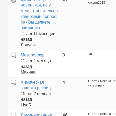
Кисуня2015
→
новенькая, но у
меня относительно
каверзный вопрос:
Как Вы делаете
эпиляцию.
11 лет 11 месяцев
назад
Лапусик
n/a
Обычная тема
Мезороллер
0
11 лет 4 месяца
назад
Махина
11 лет 4 месяца на
Обычная тема
Химическая
4
Катерина Ч.
→
завивка ресниц
15 лет 2 недели
назад
LisaR
11 лет 4 месяца на
Горячая тема
Ламинирование
46