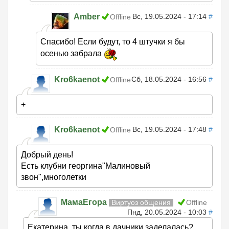
Amber
Вс, 19.05.2024 - 17:14
#
Offline
Спасибо! Если будут, то 4 штучки я бы
осенью забрала
Kro6kaenot
Сб, 18.05.2024 - 16:56
#
Offline
+
Kro6kaenot
Вс, 19.05.2024 - 17:48
#
Offline
Добрый день!
Есть клубни георгина"Малиновый
звон",многолетки
МамаЕгора
Виртуоз общения
Offline
Пнд, 20.05.2024 - 10:03
#
Екатерина, ты когда в дачники заделалась?