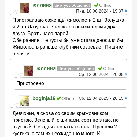
юллиия
Виртуоз общения
Offline
Пнд, 10.06.2024 - 19:37
#
Пристраиваю саженцы жимолости 2 шт Золушка
и 2 шт Лазурная, являются опылителями друг
друга. Брать надо парой.
Обе ранние, т е кусты бы уже отплодоносили бы.
Жимолость раньше клубники созревает. Пишите
в личку. .
юллиия
Виртуоз общения
Offline
Ср, 12.06.2024 - 20:05
#
Пристроено
boginja16
Сб, 12.04.2025 - 20:19
#
Offline
Девчонки, я снова со своим крыжовником
пристаю. Зеленый, с шипами, сорт не знаю, но
вкусный. Сегодня снова накопала. Просили 2
кустика, а там их неожиданно много. И