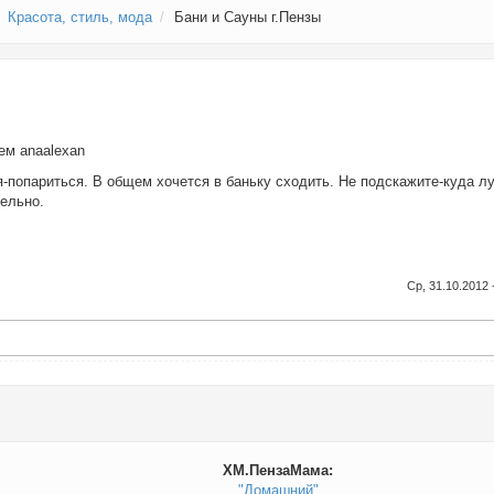
Красота, стиль, мода
Бани и Сауны г.Пензы
лем
anaalexan
я-попариться. В общем хочется в баньку сходить. Не подскажите-куда л
дельно.
Ср, 31.10.2012 
ХМ.ПензаМама:
"Домашний"