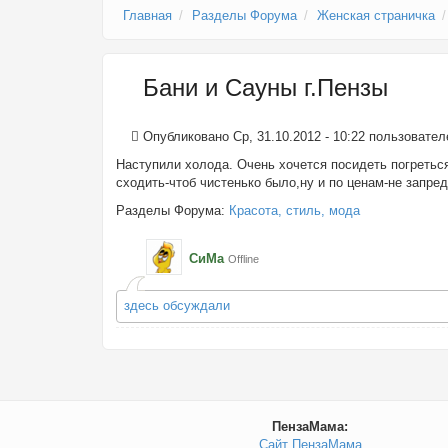
Главная
Разделы Форума
Женская страничка
Бани и Сауны г.Пензы
Опубликовано Ср, 31.10.2012 - 10:22 пользовате
Наступили холода. Очень хочется посидеть погретьс
сходить-чтоб чистенько было,ну и по ценам-не запре
Разделы Форума:
Красота, стиль, мода
СиМа
Offline
здесь обсуждали
ПензаМама:
Сайт ПензаМама