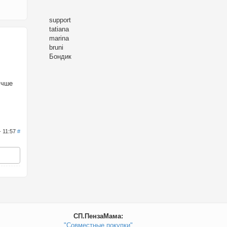
support
tatiana
marina
bruni
Бондик
учше
- 11:57
#
СП.ПензаМама:
"Совместные покупки"